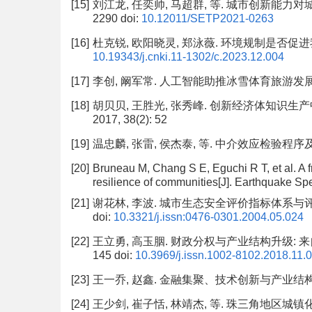
[15]
刘江龙, 任奕帅, 马超群, 等. 城市创新能力对城市
2290
doi:
10.12011/SETP2021-0263
[16]
杜克锐, 欧阳晓灵, 郑泳薇. 环境规制是否促进我国城
10.19343/j.cnki.11-1302/c.2023.12.004
[17]
李创, 阚军常. 人工智能助推冰雪体育旅游发展的风险
[18]
胡贝贝, 王胜光, 张秀峰. 创新经济体知识生产
2017, 38(2): 52
[19]
温忠麟, 张雷, 侯杰泰, 等. 中介效应检验程序及其应用[
[20]
Bruneau M, Chang S E, Eguchi R T, et al. A 
resilience of communities[J]. Earthquake Spe
[21]
谢花林, 李波. 城市生态安全评价指标体系与评价方法研
doi:
10.3321/j.issn:0476-0301.2004.05.024
[22]
王立勇, 高玉胭. 财政分权与产业结构升级: 来自“省
145
doi:
10.3969/j.issn.1002-8102.2018.11.
[23]
王一乔, 赵鑫. 金融集聚、技术创新与产业结构升级:
[24]
王少剑, 崔子恬, 林靖杰, 等. 珠三角地区城镇化与生