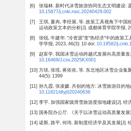
[6]
张瑞林. 新时代冰雪旅游协同生态文明建设: 逻辑理路与
10.15877/j.cnki.nsic.20240429.002
[7]
王琪, 夏冉, 李经展, 等. 政策工具视角下
运动政策文本的分析[J]. 成都体育学院学报, 2024,
[8]
张锐, 牛建华. “冷资源”变“热经济”中的政策
学学报, 2023, 46(3): 10
doi:
10.19582/j.cnki
[9]
赵富学. 我国冰雪运动跨越式发展向高质量发展转换的方
10.16469/J.css.2025KX001
[10]
方琰, 张瑶, 蒋依依, 等. 东北地区冰雪企业集
44(5): 1399
[11]
孙九霞, 张凌媛. 共创的地方: 冰雪旅游目的地的再造与
10.11821/dlyj020240636
[12]
李宇. 加强国家级滑雪旅游度假地建设[J]. 经济, 20
[13]
国务院办公厅. 《关于以冰雪运动高质量发展激发
[14]
诺斯, 路平, 何玮. 新制度经济学及其发展[J]. 经