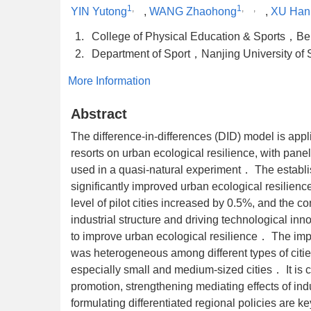
1
,
1
,
,
YIN Yutong
,
WANG Zhaohong
,
XU Han
1.
College of Physical Education & Sports，Be
2.
Department of Sport，Nanjing University 
More Information
Abstract
The difference-in-differences (DID) model is appli
resorts on urban ecological resilience, with panel
used in a quasi-natural experiment． The establis
significantly improved urban ecological resilienc
level of pilot cities increased by 0.5%, and the 
industrial structure and driving technological inn
to improve urban ecological resilience． The impac
was heterogeneous among different types of cities,
especially small and medium-sized cities． It is
promotion, strengthening mediating effects of ind
formulating differentiated regional policies are k