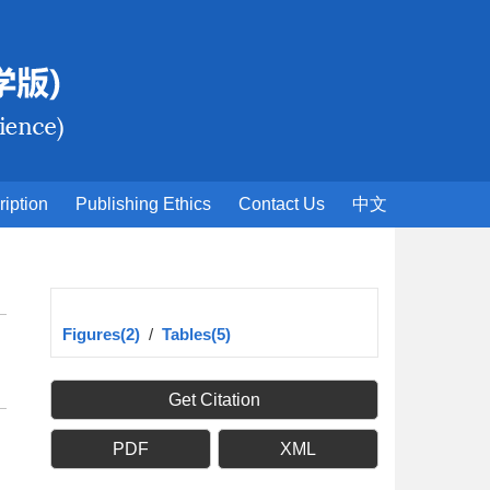
ription
Publishing Ethics
Contact Us
中文
Figures(2)
/
Tables(5)
Get Citation
PDF
XML