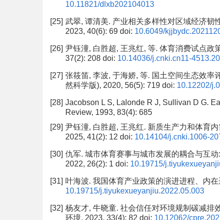
10.11821/dlxb202104013
[25]
武翠, 谭清美. 产业相关多样性对区域经济韧性
2023, 40(6): 69
doi:
10.6049/kjjbydc.202112
[26]
尹钰潼, 白胜超, 王兆红, 等. 体育消费试点政
37(2): 208
doi:
10.14036/j.cnki.cn11-4513.2
[27]
张筱笛, 李波, 于海娇, 等. 国土空间生态效
然科学版), 2020, 56(5): 719
doi:
10.12202/j.
[28]
Jacobson L S, Lalonde R J, Sullivan D G. E
Review, 1993, 83(4): 685
[29]
尹钰潼, 白胜超, 王兆红. 新质生产力和体育
2025, 41(2): 12
doi:
10.14104/j.cnki.1006-2
[30]
仇军. 城市体育赛事与城市发展的耦合与互动:
2022, 26(2): 1
doi:
10.19715/j.tiyukexueyanj
[31]
叶海波. 我国体育产业政策的演进进程、内在逻辑与高质
10.19715/j.tiyukexueyanjiu.2022.05.003
[32]
杨友才, 牛晓童. 社会信任对环境规制碳减排效
环境, 2023, 33(4): 82
doi:
10.12062/cpre.20