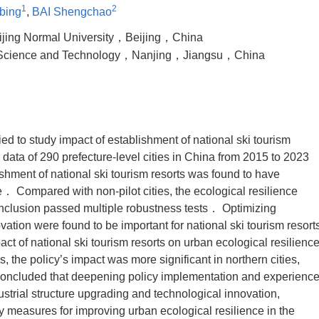
1
2
bing
,
BAI Shengchao
ijing Normal University，Beijing，China
of Science and Technology，Nanjing，Jiangsu，China
ed to study impact of establishment of national ski tourism
 data of 290 prefecture-level cities in China from 2015 to 2023
hment of national ski tourism resorts was found to have
e． Compared with non-pilot cities, the ecological resilience
conclusion passed multiple robustness tests． Optimizing
ovation were found to be important for national ski tourism resort
t of national ski tourism resorts on urban ecological resilienc
 the policy’s impact was more significant in northern cities,
 concluded that deepening policy implementation and experienc
ustrial structure upgrading and technological innovation,
ey measures for improving urban ecological resilience in the