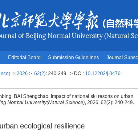
Editorial Board
Submission Guidelines
Journal Subsc
ence)
>
2026
>
62(2)
: 240-249.
> DOI:
10.12202/j.0476-
g, BAI Shengchao. Impact of national ski resorts on urban
jing Normal University(Natural Science)
, 2026, 62(2): 240-249.
 urban ecological resilience