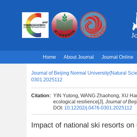
Home
About Journal
Journal Online
Journal of Beijing Normal University(Natural Sci
0301.2025112
Citation:
YIN Yutong, WANG Zhaohong, XU Hanbin
ecological resilience[J].
Journal of Bei
DOI:
10.12202/j.0476-0301.2025112
Impact of national ski resorts on