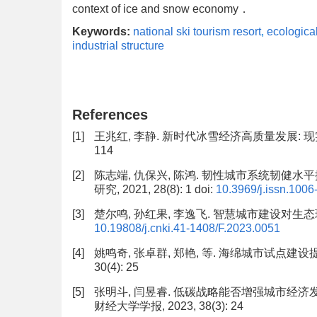
context of ice and snow economy．
Keywords:
national ski tourism resort
,
ecological
industrial structure
References
[1]
王兆红, 李静. 新时代冰雪经济高质量发展: 现实基
114
[2]
陈志端, 仇保兴, 陈鸿. 韧性城市系统韧健水平
研究, 2021, 28(8): 1
doi:
10.3969/j.issn.100
[3]
楚尔鸣, 孙红果, 李逸飞. 智慧城市建设对生态环境韧性
10.19808/j.cnki.41-1408/F.2023.0051
[4]
姚鸣奇, 张卓群, 郑艳, 等. 海绵城市试点建设提
30(4): 25
[5]
张明斗, 闫昱睿. 低碳战略能否增强城市经济
财经大学学报, 2023, 38(3): 24