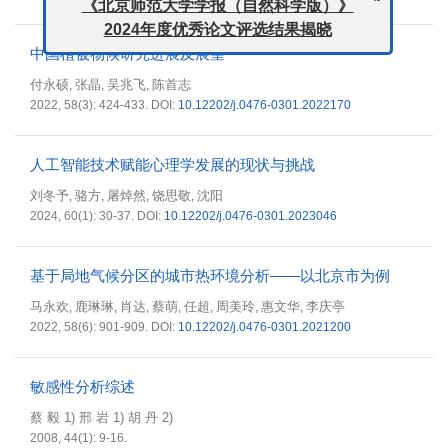
2024年度优秀论文评选结果揭晓
中国植被物候研究进展及展望
付永硕
张晶
吴兆飞
陈首志
,
,
,
2022, 58(3): 424-433.
DOI:
10.12202/j.0476-0301.2022170
人工智能技术赋能心理学发展的现状与挑战
刘冬予
骆方
屠焯然
饶思敬
沈阳
,
,
,
,
2024, 60(1): 30-37.
DOI:
10.12202/j.0476-0301.2023046
基于局地气候分区的城市热环境分析——以北京市为例
马永欢
鹿琳琳
肖达
蔡萌
任超
周美玲
惠文华
李庆亭
,
,
,
,
,
,
,
2022, 58(6): 901-909.
DOI:
10.12202/j.0476-0301.2021200
敏感性分析综述
蔡 毅 1) 邢 岩 1) 胡 丹 2)
2008, 44(1): 9-16.