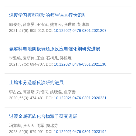
深度学习模型驱动的师生课堂行为识别
郭俊奇
吕嘉昊
王汝涵
熊青云
张世峰
胡康颖
,
,
,
,
,
2021, 57(6): 905-912.
DOI:
10.12202/j.0476-0301.2021207
氢燃料电池阴极氧还原反应电催化剂研究进展
李雅银
袁萌伟
王迪
石柯凡
孙根班
,
,
,
,
2021, 57(5): 694-707.
DOI:
10.12202/j.0476-0301.2021136
土壤水分遥感反演研究进展
李占杰
陈基培
刘艳民
姚晓磊
鱼京善
,
,
,
,
2020, 56(3): 474-481.
DOI:
10.12202/j.0476-0301.2020231
过渡金属硫族化合物激子研究进展
冯亦彪
张天天
周军
窦瑞芬
,
,
,
2023, 59(6): 979-991.
DOI:
10.12202/j.0476-0301.2023192