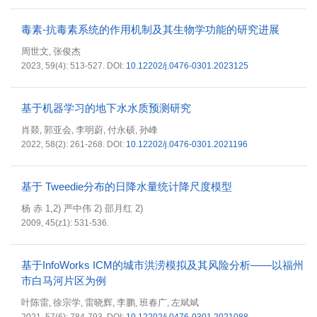
毒素-抗毒素系统的作用机制及其生物学功能的研究进展
周世文
张俊杰
,
2023, 59(4): 513-527.
DOI:
10.12202/j.0476-0301.2023125
基于机器学习的地下水水质预测研究
肖燚
郭亚会
李明蔚
付永硕
孙峰
,
,
,
,
2022, 58(2): 261-268.
DOI:
10.12202/j.0476-0301.2021196
基于 Tweedie分布的日降水量统计降尺度模型
杨 赤 1,2) 严中伟 2) 邵月红 2)
2009, 45(z1): 531-536.
基于InfoWorks ICM的城市洪涝模拟及其风险分析——以福州
市白马河片区为例
叶陈雷
徐宗学
雷晓辉
李鹏
班春广
左斌斌
,
,
,
,
,