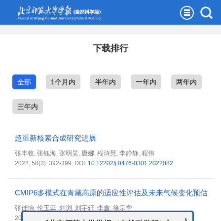
下载排行
全部
1个月内
半年内
一年内
两年内
三年内
超重新核素合成研究进展
张丰收
张钰海
张明昊
唐娜
程诗慧
李静静
程伟
,
,
,
,
,
,
2022, 58(3): 392-399.
DOI:
10.12202/j.0476-0301.2022082
CMIP6多模式在青藏高原的适应性评估及未来气候变化预估
张佳怡
伦玉蕊
刘浏
刘宇轩
李鑫
徐宗学
,
,
,
,
,
x
《北京师范大学学报（自然科学版）》
2022, 58(1): 77-89.
DOI:
10.12202/j.0476-0301.2021114