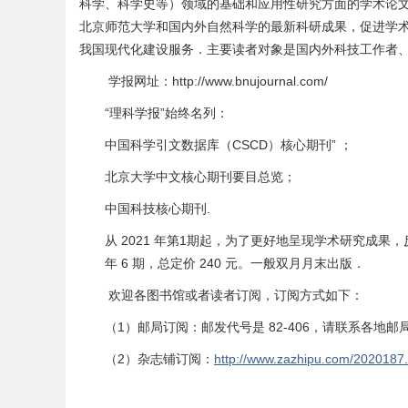
科学、科学史等）领域的基础和应用性研究方面的学术论
北京师范大学和国内外自然科学的最新科研成果，促进学术
我国现代化建设服务．主要读者对象是国内外科技工作者
学报网址：
http://www.bnujournal.com/
“理科学报”始终名列：
中国科学引文数据库（
CSCD
）核心期刊
”
；
北京大学中文核心期刊要目总览；
中国科技核心期刊
.
从
2021
年第
1
期起，为了更好地呈现学术研究成果，
年
6
期，总定价
240
元。一般双月月末出版．
欢迎各图书馆或者读者订阅，订阅方式如下：
（1）邮局订阅：邮发代号是 82-406，请联系各地邮
（2）杂志铺订阅：
http://www.zazhipu.com/2020187.