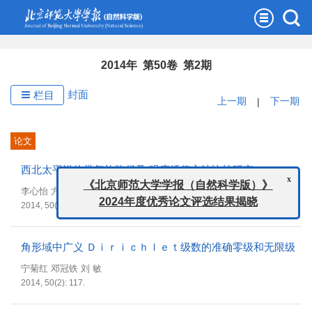
2014年 第50卷 第2期
封面
栏目
上一期
|
下一期
论文
西北太平洋热带气旋路径及 强度插值方法比较研究
x
《北京师范大学学报（自然科学版）》
李心怡 方伟华 林 伟
2014, 50(2): 111.
2024年度优秀论文评选结果揭晓
角形域中广义 Ｄｉｒｉｃｈｌｅｔ级数的准确零级和无限级
宁菊红 邓冠铁 刘 敏
2014, 50(2): 117.