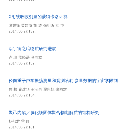
X射线吸收剂量的蒙特卡洛计算
张耀锋 黄建微 胡 涛 张明昕 江 艳
2014, 50(2): 139.
暗宇宙之暗物质研究进展
卢 瑜 孟晓磊 张同杰
2014, 50(2): 139.
径向重子声学振荡测量和观测哈勃 参量数据的宇宙学限制
詹 想 崔建华 王宝泉 翟忠旭 张同杰
2014, 50(2): 154.
聚己内酯／氯化镁固体聚合物电解质的结构研究
杨郁君 霍 红
2014, 50(2): 161.