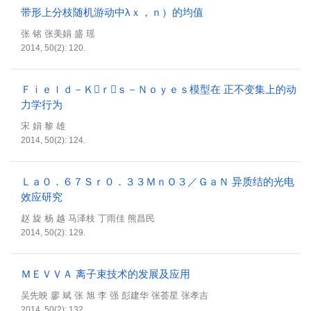
带形上分枝随机游动中λｘ，ｎ）的均值
张 铭 张美娟 盛 瑶
2014, 50(2): 120.
Ｆｉｅｌｄ－Ｋｒｓ－Ｎｏｙｅｓ模型在 正不变集上的动
力学行为
宋 娟 黎 雄
2014, 50(2): 124.
Ｌａ０．６７Ｓｒ０．３３ＭｎＯ３／ＧａＮ 异质结的光电
效应研究
赵 旋 杨 越 马泽枝 丁雨佳 熊昌民
2014, 50(2): 129.
ＭＥＶＶＡ 离子束技术的发展及应用
吴先映 廖 斌 张 旭 李 强 彭建华 张荟星 张孝吉
2014, 50(2): 132.