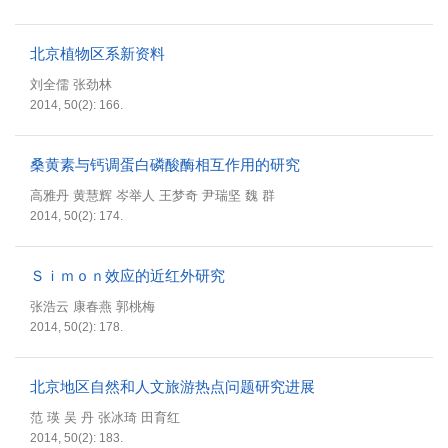
北京植物区系新资料
刘全儒 张劲林
2014, 50(2): 166.
桑黄素与钙调蛋白磷酸酶相互作用的研究
高雅丹 黄慧辉 岑举人 王梦奇 尹瑞坚 魏 群
2014, 50(2): 174.
Ｓｉｍｏｎ效应的近红外研究
张浩云 康春燕 郭桃梅
2014, 50(2): 178.
北京地区自然和人文旅游热点问题研究进展
范 瑛 吴 丹 张冰琦 田育红
2014, 50(2): 183.