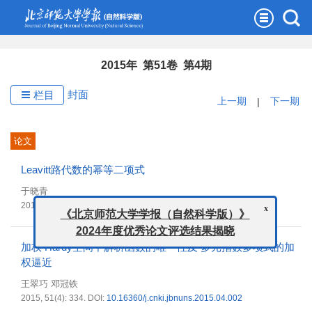
2015年 第51卷 第4期
封面
栏目
上一期
|
下一期
论文
Leavitt路代数的幂等二项式
于晓青
x
《北京师范大学学报（自然科学版）》
2015, 51(4): 331.
DOI:
10.16360/j.cnki.jbnuns.2015.04.001
2024年度优秀论文评选结果揭晓
加权 Hardy空间中解析函数的唯一性及 多元指数多项式的加
权逼近
王翠巧 邓冠铁
2015, 51(4): 334.
DOI:
10.16360/j.cnki.jbnuns.2015.04.002