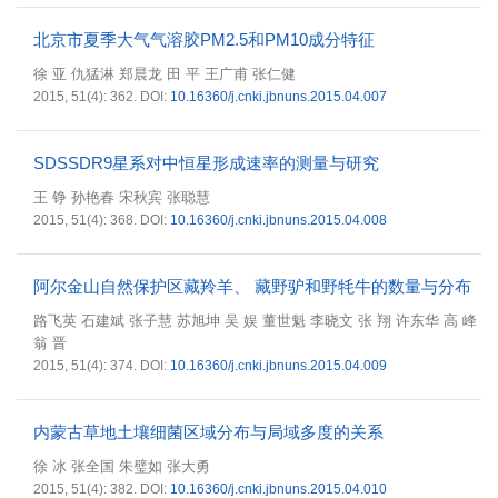
北京市夏季大气气溶胶PM2.5和PM10成分特征
徐 亚 仇猛淋 郑晨龙 田 平 王广甫 张仁健
2015, 51(4): 362.
DOI:
10.16360/j.cnki.jbnuns.2015.04.007
SDSSDR9星系对中恒星形成速率的测量与研究
王 铮 孙艳春 宋秋宾 张聪慧
2015, 51(4): 368.
DOI:
10.16360/j.cnki.jbnuns.2015.04.008
阿尔金山自然保护区藏羚羊、 藏野驴和野牦牛的数量与分布
路飞英 石建斌 张子慧 苏旭坤 吴 娱 董世魁 李晓文 张 翔 许东华 高 峰
翁 晋
2015, 51(4): 374.
DOI:
10.16360/j.cnki.jbnuns.2015.04.009
内蒙古草地土壤细菌区域分布与局域多度的关系
徐 冰 张全国 朱璧如 张大勇
2015, 51(4): 382.
DOI:
10.16360/j.cnki.jbnuns.2015.04.010