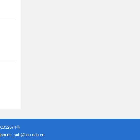
2032574号
jbnuns_sub@bnu.edu.cn