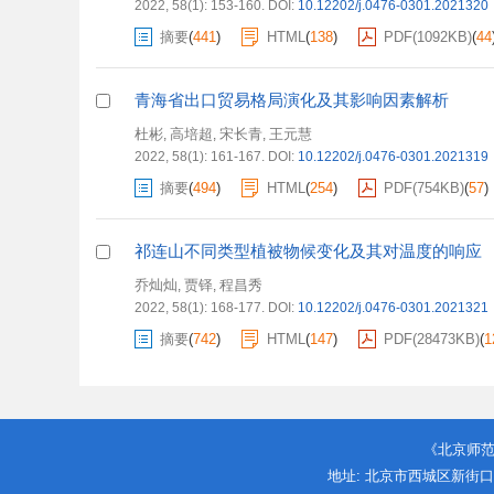
2022, 58(1): 153-160.
DOI:
10.12202/j.0476-0301.2021320
摘要
(
441
)
HTML
(
138
)
PDF(
1092KB
)
(
44
青海省出口贸易格局演化及其影响因素解析
杜彬
高培超
宋长青
王元慧
,
,
,
2022, 58(1): 161-167.
DOI:
10.12202/j.0476-0301.2021319
摘要
(
494
)
HTML
(
254
)
PDF(
754KB
)
(
57
)
祁连山不同类型植被物候变化及其对温度的响应
乔灿灿
贾铎
程昌秀
,
,
2022, 58(1): 168-177.
DOI:
10.12202/j.0476-0301.2021321
摘要
(
742
)
HTML
(
147
)
PDF(
28473KB
)
(
1
《北京师
地址: 北京市西城区新街口