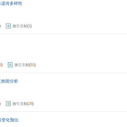
体遗传多样性
)
施引文献
(
1
)
9
)
施引文献
(
55
)
复效能分析
)
施引文献
(
28
)
候变化预估