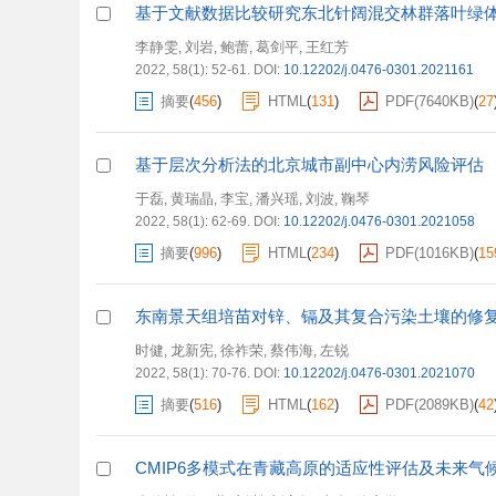
基于文献数据比较研究东北针阔混交林群落叶绿
李静雯
刘岩
鲍蕾
葛剑平
王红芳
,
,
,
,
2022, 58(1): 52-61.
DOI:
10.12202/j.0476-0301.2021161
摘要
(
456
)
HTML
(
131
)
PDF(
7640KB
)
(
27
基于层次分析法的北京城市副中心内涝风险评估
于磊
黄瑞晶
李宝
潘兴瑶
刘波
鞠琴
,
,
,
,
,
2022, 58(1): 62-69.
DOI:
10.12202/j.0476-0301.2021058
摘要
(
996
)
HTML
(
234
)
PDF(
1016KB
)
(
15
东南景天组培苗对锌、镉及其复合污染土壤的修
时健
龙新宪
徐祚荣
蔡伟海
左锐
,
,
,
,
2022, 58(1): 70-76.
DOI:
10.12202/j.0476-0301.2021070
摘要
(
516
)
HTML
(
162
)
PDF(
2089KB
)
(
42
CMIP6多模式在青藏高原的适应性评估及未来气