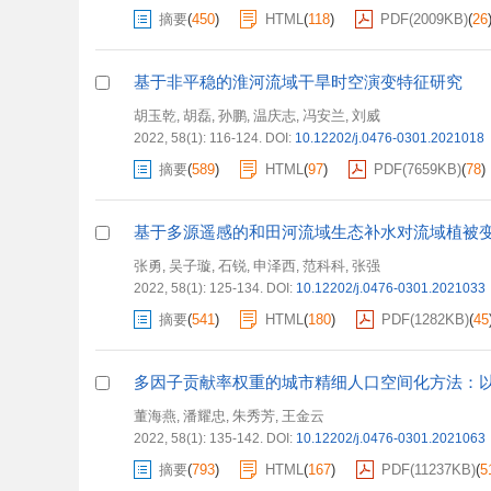
摘要
(
450
)
HTML
(
118
)
PDF(
2009KB
)
(
26
基于非平稳的淮河流域干旱时空演变特征研究
胡玉乾
胡磊
孙鹏
温庆志
冯安兰
刘威
,
,
,
,
,
2022, 58(1): 116-124.
DOI:
10.12202/j.0476-0301.2021018
摘要
(
589
)
HTML
(
97
)
PDF(
7659KB
)
(
78
)
基于多源遥感的和田河流域生态补水对流域植被
张勇
吴子璇
石锐
申泽西
范科科
张强
,
,
,
,
,
2022, 58(1): 125-134.
DOI:
10.12202/j.0476-0301.2021033
摘要
(
541
)
HTML
(
180
)
PDF(
1282KB
)
(
45
多因子贡献率权重的城市精细人口空间化方法：
董海燕
潘耀忠
朱秀芳
王金云
,
,
,
2022, 58(1): 135-142.
DOI:
10.12202/j.0476-0301.2021063
摘要
(
793
)
HTML
(
167
)
PDF(
11237KB
)
(
5