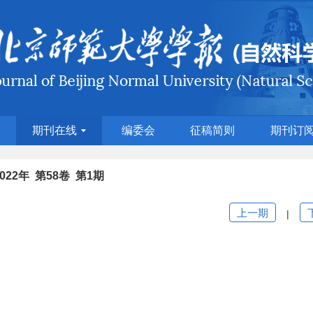
期刊在线
编委会
征稿简则
期刊订
2022年 第58卷 第1期
上一期
|