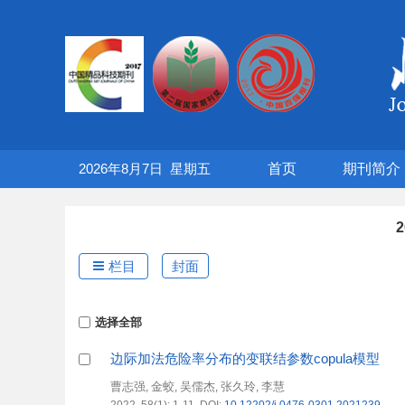
2026年8月7日
星期
五
首页
期刊简介
栏目
封面
选择全部
边际加法危险率分布的变联结参数copula模型
曹志强
金蛟
吴儒杰
张久玲
李慧
,
,
,
,