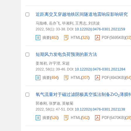
近距离交叉穿越地铁区间隧道地震响应影响研究
马险峰
岳亦飞
毕湘利
王秀志
刘洪波
,
,
,
,
2022, 58(1): 33-38.
DOI:
10.12202/j.0476-0301.2021159
摘要
(
482
)
HTML
(
325
)
PDF(
5695KB
)
(
33
短期风力发电负荷预测的新方法
姜旭初
许宇澄
宋超
,
,
2022, 58(1): 39-46.
DOI:
10.12202/j.0476-0301.2021284
摘要
(
494
)
HTML
(
207
)
PDF(
4943KB
)
(
64
氧气流量对于磁过滤阴极真空弧法制备ZrO
薄膜
2
郭春刚
张梦迪
英敏菊
,
,
2022, 58(1): 47-51.
DOI:
10.12202/j.0476-0301.2021138
摘要
(
526
)
HTML
(
562
)
PDF(
6470KB
)
(
28