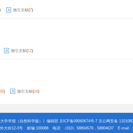
)
施引文献
(
7
)
施引文献
(
12
)
26
)
施引文献
(
16
)
范大学学报（自然科学版）》编辑部
京ICP备09060674号-7
京公网安备 1101080
外大街12-3号
邮编:100088
电话: （010）58804579，58804637
E-mail：