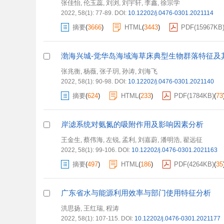
张佳怡
伦玉蕊
刘浏
刘宇轩
李鑫
徐宗学
,
,
,
,
,
2022, 58(1): 77-89.
DOI:
10.12202/j.0476-0301.2021114
摘要
(
3666
)
HTML
(
3443
)
PDF(
15967KB
渤海兴城-觉华岛海域海草床典型生物群落特征及
张兆衡
杨薇
张子玥
孙涛
刘海飞
,
,
,
,
2022, 58(1): 90-98.
DOI:
10.12202/j.0476-0301.2021140
摘要
(
624
)
HTML
(
233
)
PDF(
1784KB
)
(
73
岸滤系统对氨氮的吸附作用及影响因素分析
王金生
蔡伟海
左锐
孟利
刘嘉蔚
潘明浩
翟远征
,
,
,
,
,
,
2022, 58(1): 99-106.
DOI:
10.12202/j.0476-0301.2021163
摘要
(
497
)
HTML
(
186
)
PDF(
4264KB
)
(
35
广东省水与能源利用效率与部门使用特征分析
洪思扬
王红瑞
程涛
,
,
2022, 58(1): 107-115.
DOI:
10.12202/j.0476-0301.2021177