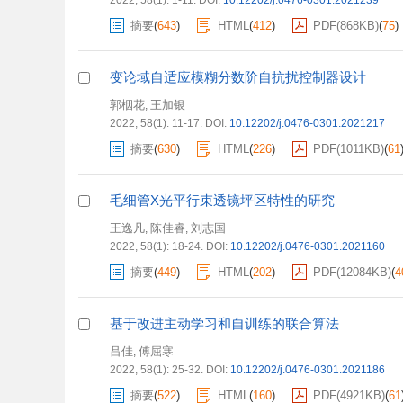
2022, 58(1): 1-11.
DOI:
10.12202/j.0476-0301.2021239
摘要
(
643
)
HTML
(
412
)
PDF(
868KB
)
(
75
)
变论域自适应模糊分数阶自抗扰控制器设计
郭栶花
王加银
,
2022, 58(1): 11-17.
DOI:
10.12202/j.0476-0301.2021217
摘要
(
630
)
HTML
(
226
)
PDF(
1011KB
)
(
61
毛细管X光平行束透镜坪区特性的研究
王逸凡
陈佳睿
刘志国
,
,
2022, 58(1): 18-24.
DOI:
10.12202/j.0476-0301.2021160
摘要
(
449
)
HTML
(
202
)
PDF(
12084KB
)
(
4
基于改进主动学习和自训练的联合算法
吕佳
傅屈寒
,
2022, 58(1): 25-32.
DOI:
10.12202/j.0476-0301.2021186
摘要
(
522
)
HTML
(
160
)
PDF(
4921KB
)
(
61