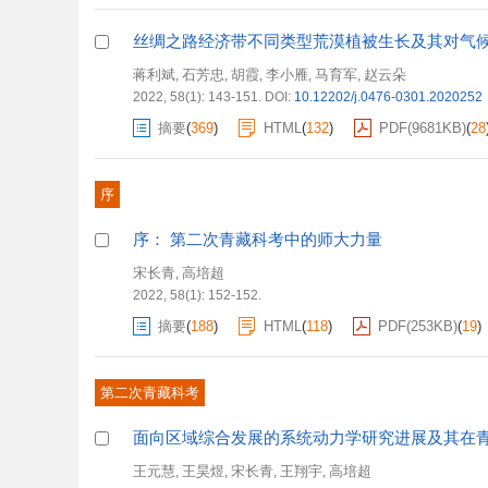
丝绸之路经济带不同类型荒漠植被生长及其对气
蒋利斌
石芳忠
胡霞
李小雁
马育军
赵云朵
,
,
,
,
,
2022, 58(1): 143-151.
DOI:
10.12202/j.0476-0301.2020252
摘要
(
369
)
HTML
(
132
)
PDF(
9681KB
)
(
28
序
序： 第二次青藏科考中的师大力量
宋长青
高培超
,
2022, 58(1): 152-152.
摘要
(
188
)
HTML
(
118
)
PDF(
253KB
)
(
19
)
第二次青藏科考
面向区域综合发展的系统动力学研究进展及其在
王元慧
王昊煜
宋长青
王翔宇
高培超
,
,
,
,