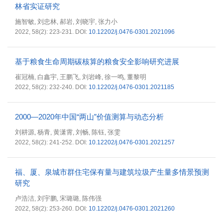
林省实证研究
施智敏
刘忠林
郝岩
刘晓宇
张力小
,
,
,
,
2022, 58(2): 223-231.
DOI:
10.12202/j.0476-0301.2021096
基于粮食生命周期碳核算的粮食安全影响研究进展
崔冠楠
白鑫宇
王鹏飞
刘岩峰
徐一鸣
董黎明
,
,
,
,
,
2022, 58(2): 232-240.
DOI:
10.12202/j.0476-0301.2021185
2000—2020年中国“两山”价值测算与动态分析
刘耕源
杨青
黄潇霄
刘畅
陈钰
张雯
,
,
,
,
,
2022, 58(2): 241-252.
DOI:
10.12202/j.0476-0301.2021257
福、厦、泉城市群住宅保有量与建筑垃圾产生量多情景预测
研究
卢浩洁
刘宇鹏
宋璐璐
陈伟强
,
,
,
2022, 58(2): 253-260.
DOI:
10.12202/j.0476-0301.2021260