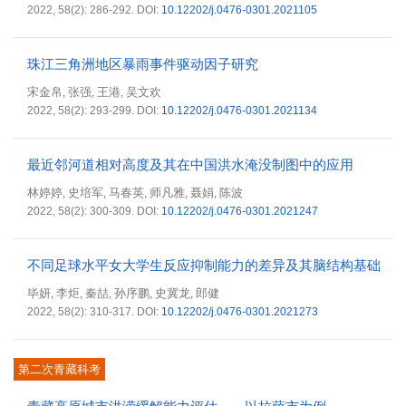
2022, 58(2): 286-292.
DOI:
10.12202/j.0476-0301.2021105
珠江三角洲地区暴雨事件驱动因子研究
宋金帛
张强
王港
吴文欢
,
,
,
2022, 58(2): 293-299.
DOI:
10.12202/j.0476-0301.2021134
最近邻河道相对高度及其在中国洪水淹没制图中的应用
林婷婷
史培军
马春英
师凡雅
聂娟
陈波
,
,
,
,
,
2022, 58(2): 300-309.
DOI:
10.12202/j.0476-0301.2021247
不同足球水平女大学生反应抑制能力的差异及其脑结构基础
毕妍
李炬
秦喆
孙序鹏
史冀龙
郎健
,
,
,
,
,
2022, 58(2): 310-317.
DOI:
10.12202/j.0476-0301.2021273
第二次青藏科考