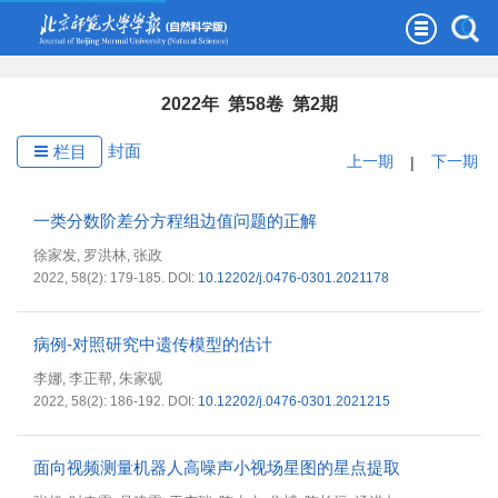
2022年 第58卷 第2期
封面
栏目
上一期
|
下一期
一类分数阶差分方程组边值问题的正解
徐家发
罗洪林
张政
,
,
2022, 58(2): 179-185.
DOI:
10.12202/j.0476-0301.2021178
病例-对照研究中遗传模型的估计
李娜
李正帮
朱家砚
,
,
2022, 58(2): 186-192.
DOI:
10.12202/j.0476-0301.2021215
面向视频测量机器人高噪声小视场星图的星点提取