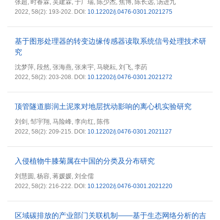
张超
时春霖
吴建霖
于广瑞
陈少杰
焦博
陈长远
汤进九
,
,
,
,
,
,
,
2022, 58(2): 193-202.
DOI:
10.12202/j.0476-0301.2021275
基于图形处理器的转变边缘传感器读取系统信号处理技术研
究
沈梦萍
段然
张海燕
张来宇
马晓耘
刘飞
李菂
,
,
,
,
,
,
2022, 58(2): 203-208.
DOI:
10.12202/j.0476-0301.2021272
顶管隧道膨润土泥浆对地层扰动影响的离心机实验研究
刘剑
邹宇翔
马险峰
李向红
陈伟
,
,
,
,
2022, 58(2): 209-215.
DOI:
10.12202/j.0476-0301.2021127
入侵植物牛膝菊属在中国的分类及分布研究
刘慧圆
杨容
蒋媛媛
刘全儒
,
,
,
2022, 58(2): 216-222.
DOI:
10.12202/j.0476-0301.2021220
区域碳排放的产业部门关联机制——基于生态网络分析的吉