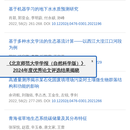
基于机器学习的地下水水质预测研究
肖燚
郭亚会
李明蔚
付永硕
孙峰
,
,
,
,
2022, 58(2): 261-268.
DOI:
10.12202/j.0476-0301.2021196
基于多种水文学法的生态基流计算——以西江大湟江口河段
为例
苏恒
徐宗学
李鹏
叶陈雷
王京晶
,
,
,
,
2022, 58(2): 269-276.
DOI:
10.12202/j.0476-0301.2021229
x
《北京师范大学学报（自然科学版）》
2024年度优秀论文评选结果揭晓
高通量测序揭示某石化固废填埋场污染对土壤微生物群落结
构和功能的影响
余诗航
刘珈佑
李占杰
王金生
左锐
李剑
,
,
,
,
,
2022, 58(2): 277-285.
DOI:
10.12202/j.0476-0301.2021266
青海省草地生态系统碳储量及其分布特征
张琛悦
赵霞
辛玉春
唐文家
王蕾
,
,
,
,