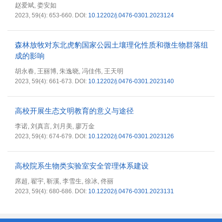
赵爱斌
娄安如
,
2023, 59(4): 653-660.
DOI:
10.12202/j.0476-0301.2023124
森林放牧对东北虎豹国家公园土壤理化性质和微生物群落组
成的影响
胡永春
王丽博
朱逸晓
冯佳伟
王天明
,
,
,
,
2023, 59(4): 661-673.
DOI:
10.12202/j.0476-0301.2023140
高校开展生态文明教育的意义与途径
李诺
刘真言
刘月美
廖万金
,
,
,
2023, 59(4): 674-679.
DOI:
10.12202/j.0476-0301.2023126
高校院系生物类实验室安全管理体系建设
席超
翟宇
靳溪
李雪生
徐冰
佟丽
,
,
,
,
,
2023, 59(4): 680-686.
DOI:
10.12202/j.0476-0301.2023131