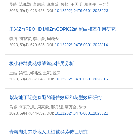
吴峰
温佩颖
唐志珍
李青鉴
朱頔
王天明
葛剑平
王红芳
,
,
,
,
,
,
,
2023, 59(4): 623-628.
DOI:
10.12202/j.0476-0301.2023123
玉米ZmRBOHD1和ZmCDPK32的蛋白相互作用研究
李洁
初智霖
李小蒙
周晓今
,
,
,
2023, 59(4): 629-636.
DOI:
10.12202/j.0476-0301.2023114
极小种群黄花绿绒蒿点格局分析
王皓
梁钰
周利杰
王斌
魏来
,
,
,
,
2023, 59(4): 637-643.
DOI:
10.12202/j.0476-0301.2023116
紫花地丁近交衰退的遗传效应和花型效应研究
马睿
何安琪儿
周家欣
邢丹妮
廖万金
徐冰
,
,
,
,
,
2023, 59(4): 644-652.
DOI:
10.12202/j.0476-0301.2023121
青海湖湖东沙地人工植被群落特征研究