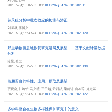
刘心雨
孙林
,
2023, 59(4): 558-563.
DOI:
10.12202/j.0476-0301.2023115
转录组分析中批次效应的检测与矫正
刘淏晟
张博文
,
2023, 59(4): 564-574.
DOI:
10.12202/j.0476-0301.2023120
野生动物栖息地恢复研究进展及展望——基于文献计量数据
分析
陈星
张立
,
2023, 59(4): 575-583.
DOI:
10.12202/j.0476-0301.2023139
藻胆蛋白的特性、应用、提取及展望
贾晓会
甘婉怡
马文暄
王子越
尹训喆
梁前进
向本琼
施定基
,
,
,
,
,
,
,
2023, 59(4): 584-591.
DOI:
10.12202/j.0476-0301.2023122
多学科整合在生物多样性保护研究中的意义